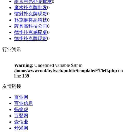
南京白光扑克批发
0
魔术扑克牌批发
0
镭射扑克牌现货
0
扑克麻将高科技
0
牌具高科技公司
0
德州扑克感应桌
0
德州扑克牌现货
0
行业资讯
Warning
: Undefined variable $str in
/home/wwwroot/bytweb/public/template/F7/left.php
on
line
139
友情链接
百业网
百业信息
蚂蚁虎
百登网
壹佰业
炒米网