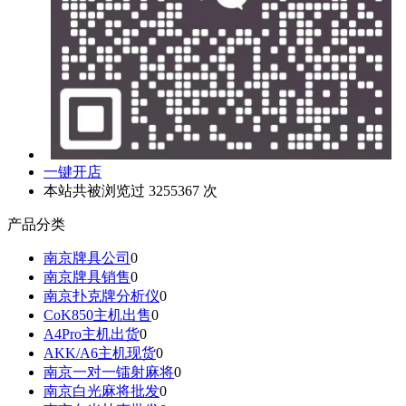
一键开店
本站共被浏览过 3255367 次
产品分类
南京牌具公司
0
南京牌具销售
0
南京扑克牌分析仪
0
CoK850主机出售
0
A4Pro主机出货
0
AKK/A6主机现货
0
南京一对一镭射麻将
0
南京白光麻将批发
0