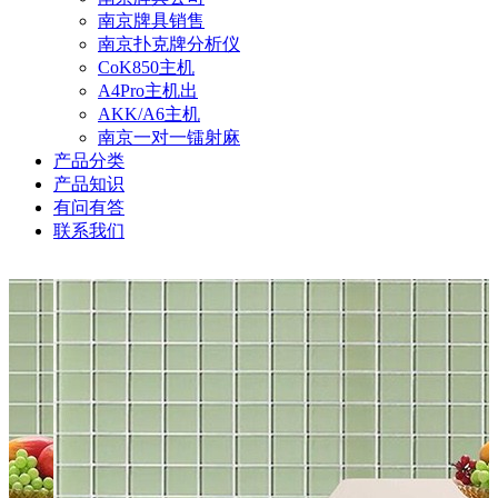
南京牌具销售
南京扑克牌分析仪
CoK850主机
A4Pro主机出
AKK/A6主机
南京一对一镭射麻
产品分类
产品知识
有问有答
联系我们