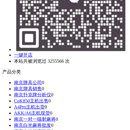
一键开店
本站共被浏览过 3255566 次
产品分类
南京牌具公司
0
南京牌具销售
0
南京扑克牌分析仪
0
CoK850主机出售
0
A4Pro主机出货
0
AKK/A6主机现货
0
南京一对一镭射麻将
0
南京白光麻将批发
0