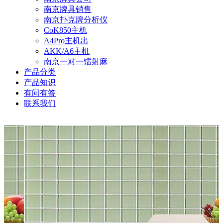
南京牌具销售
南京扑克牌分析仪
CoK850主机
A4Pro主机出
AKK/A6主机
南京一对一镭射麻
产品分类
产品知识
有问有答
联系我们