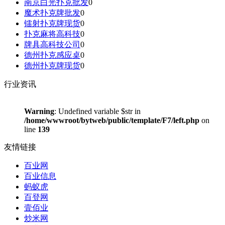
南京白光扑克批发
0
魔术扑克牌批发
0
镭射扑克牌现货
0
扑克麻将高科技
0
牌具高科技公司
0
德州扑克感应桌
0
德州扑克牌现货
0
行业资讯
Warning
: Undefined variable $str in
/home/wwwroot/bytweb/public/template/F7/left.php
on
line
139
友情链接
百业网
百业信息
蚂蚁虎
百登网
壹佰业
炒米网