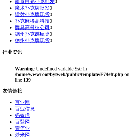
南京白光扑克批发
0
魔术扑克牌批发
0
镭射扑克牌现货
0
扑克麻将高科技
0
牌具高科技公司
0
德州扑克感应桌
0
德州扑克牌现货
0
行业资讯
Warning
: Undefined variable $str in
/home/wwwroot/bytweb/public/template/F7/left.php
on
line
139
友情链接
百业网
百业信息
蚂蚁虎
百登网
壹佰业
炒米网