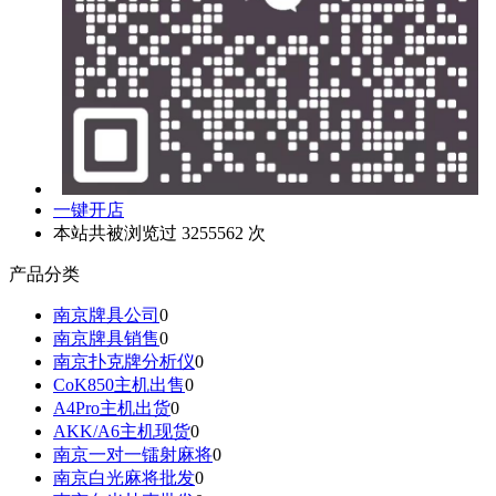
一键开店
本站共被浏览过 3255562 次
产品分类
南京牌具公司
0
南京牌具销售
0
南京扑克牌分析仪
0
CoK850主机出售
0
A4Pro主机出货
0
AKK/A6主机现货
0
南京一对一镭射麻将
0
南京白光麻将批发
0