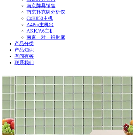
南京牌具销售
南京扑克牌分析仪
CoK850主机
A4Pro主机出
AKK/A6主机
南京一对一镭射麻
产品分类
产品知识
有问有答
联系我们