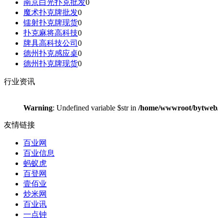
南京白光扑克批发
0
魔术扑克牌批发
0
镭射扑克牌现货
0
扑克麻将高科技
0
牌具高科技公司
0
德州扑克感应桌
0
德州扑克牌现货
0
行业资讯
Warning
: Undefined variable $str in
/home/wwwroot/bytweb/p
友情链接
百业网
百业信息
蚂蚁虎
百登网
壹佰业
炒米网
百业讯
一点钟