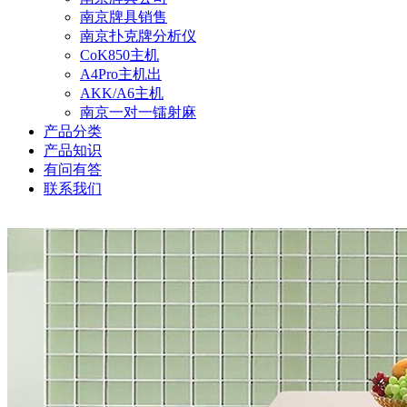
南京牌具销售
南京扑克牌分析仪
CoK850主机
A4Pro主机出
AKK/A6主机
南京一对一镭射麻
产品分类
产品知识
有问有答
联系我们