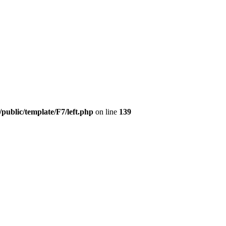
ublic/template/F7/left.php
on line
139