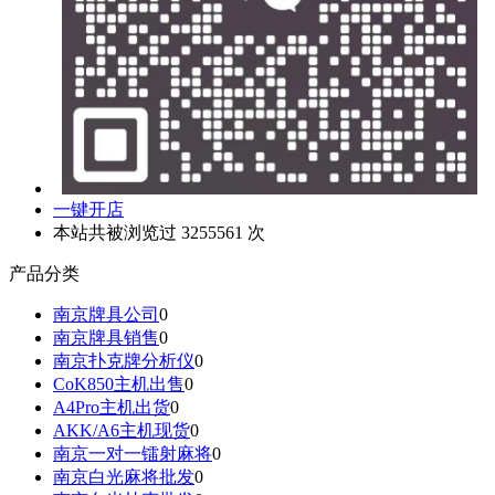
一键开店
本站共被浏览过 3255561 次
产品分类
南京牌具公司
0
南京牌具销售
0
南京扑克牌分析仪
0
CoK850主机出售
0
A4Pro主机出货
0
AKK/A6主机现货
0
南京一对一镭射麻将
0
南京白光麻将批发
0