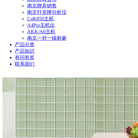
南京牌具销售
南京扑克牌分析仪
CoK850主机
A4Pro主机出
AKK/A6主机
南京一对一镭射麻
产品分类
产品知识
有问有答
联系我们