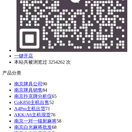
一键开店
本站共被浏览过 3254262 次
产品分类
南京牌具公司
90
南京牌具销售
84
南京扑克牌分析仪
65
CoK850主机出售
52
A4Pro主机出货
71
AKK/A6主机现货
76
南京一对一镭射麻将
58
南京白光麻将批发
68