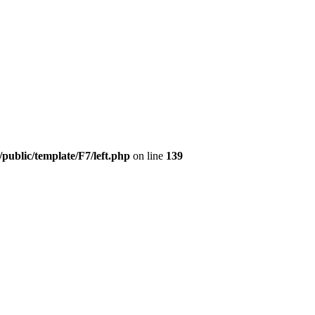
ublic/template/F7/left.php
on line
139