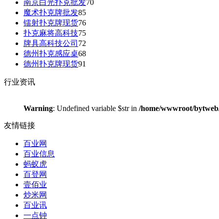
南京白光扑克批发
70
魔术扑克牌批发
85
镭射扑克牌现货
76
扑克麻将高科技
75
牌具高科技公司
72
德州扑克感应桌
68
德州扑克牌现货
91
行业资讯
Warning
: Undefined variable $str in
/home/wwwroot/bytweb/p
友情链接
百业网
百业信息
蚂蚁虎
百登网
壹佰业
炒米网
百业讯
一点钟