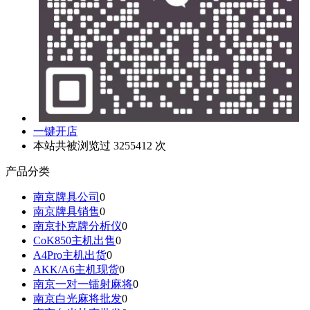
一键开店
本站共被浏览过 3255412 次
产品分类
南京牌具公司
0
南京牌具销售
0
南京扑克牌分析仪
0
CoK850主机出售
0
A4Pro主机出货
0
AKK/A6主机现货
0
南京一对一镭射麻将
0
南京白光麻将批发
0