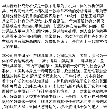
华为普通扑克分析仪是一款采用华为手机为主体的分析仪牌
具，外观高端大气上档次是一款非常不错的分析牌具，华为普
通牌分析仪搭载目前的图像识别软件3.0软件，搭配王老师牌
具公司的扑克分析仪镜头效果会更佳。 华为普通扑克分析仪
是搭载在华为mate8手机上的，识图软件安装在手机内部，通
过系统应用中进入识图软件，经过加密处理。别人拿起你的手
机是看不出任何问题的，非常隐蔽。这款华为普通扑克分析仪
主机牌具有着极高的度、超快报牌速度，是市面上一款非常强
大的主机。
本公司自主研发生产牌具道具，公司以批发，零售，演出为一
体的综合运营机构。 主营；牌具，牌具加工，牌具批发，益
智玩具等等。 市场市场前景： 牌具有着十分广泛的社会认识
群体。 1 牌具本身是一种可视性强，欣赏性强，互动性强悬念
性强的特殊艺术,牌具艺术历史悠久，千年传承、其本身就有
着十分广泛的社会认知基础。 2 牌具的精彩在于它的变幻莫测
和不可思议，总能牵动人们的求知欲与新奇感去揭开它的神秘
面纱而从中得到不可预计的决乐和惊喜。 3 ．对未知奥秘的冲
动，好奇是全人类共有的基本特征，正是由于人类存在对未知
奥秘的好奇这一秉性，牌具才具有其他任何艺术门类无法去比
拟的认知人群，试问从您身边的几岁小孩到几十岁的老人，谁