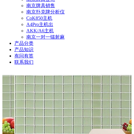
南京牌具销售
南京扑克牌分析仪
CoK850主机
A4Pro主机出
AKK/A6主机
南京一对一镭射麻
产品分类
产品知识
有问有答
联系我们