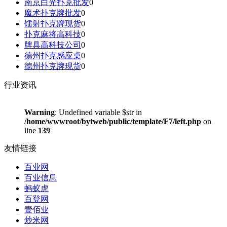
南京白光扑克批发
0
魔术扑克牌批发
0
镭射扑克牌现货
0
扑克麻将高科技
0
牌具高科技公司
0
德州扑克感应桌
0
德州扑克牌现货
0
行业资讯
Warning
: Undefined variable $str in
/home/wwwroot/bytweb/public/template/F7/left.php
on
line
139
友情链接
百业网
百业信息
蚂蚁虎
百登网
壹佰业
炒米网