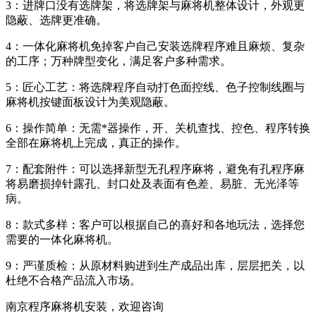
3：进牌口没有选牌架，将选牌架与麻将机整体设计，外观更
隐蔽、选牌更准确。
4：一体化麻将机免掉客户自己安装选牌程序难且麻烦、复杂
的工序；万种牌型变化，满足客户多种需求。
5：匠心工艺：将选牌程序自动打色面控线、色子控制线圈与
麻将机按键面板设计为美观隐蔽。
6：操作简单：无需*器操作，开、关机查找、控色、程序转换
全部在麻将机上完成，真正的操作。
7：配套附件：可以选择新型无孔程序麻将，避免有孔程序麻
将易磨损掉针露孔、封口处及表面有色差、易脏、无光泽等
病。
8：款式多样：客户可以根据自己的喜好和各地玩法，选择您
需要的一体化麻将机。
9：严谨质检：从原材料购进到生产成品出库，层层把关，以
杜绝不合格产品流入市场。
南京程序麻将机安装，欢迎咨询