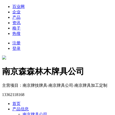
百业网
企业
产品
资讯
格子
热搜
注册
登录
南京森森林木牌具公司
主营项目：南京牌技牌具-南京牌具公司-南京牌具加工定制
13362118168
首页
产品信息
南京牌具公司