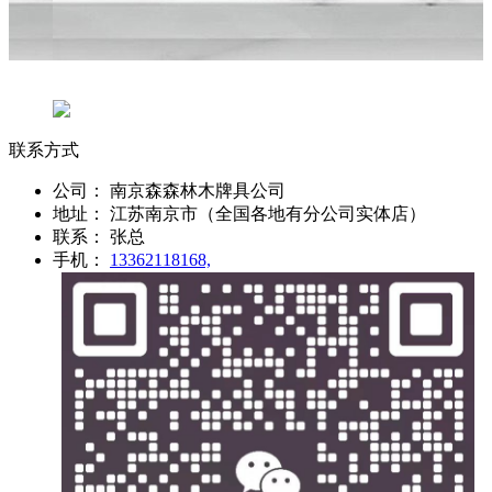
联系方式
公司：
南京森森林木牌具公司
地址：
江苏南京市（全国各地有分公司实体店）
联系：
张总
手机：
13362118168,